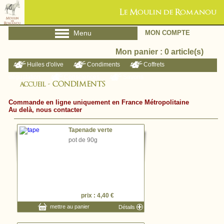
Le Moulin de Romanou
MON COMPTE
Menu
Mon panier : 0 article(s)
Huiles d'olive
Condiments
Coffrets
dégustation
Consciences
Savons
- CONDIMENTS
ACCUEIL
Commande en ligne uniquement en France Métropolitaine
Au delà, nous contacter
Tapenade verte
pot de 90g
prix : 4,40 €
mettre au panier
Détails